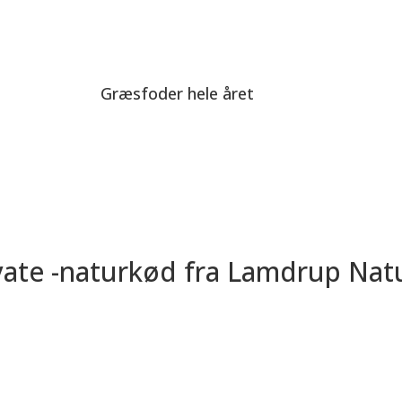
Græsfoder hele året
rivate -naturkød fra Lamdrup Na
idtfyn, sælger vi lækkert
​”​Jeg har åbnet en gårdbutik
t er opdrættet fritgående og
Kom og besøg gårdbutikke
ler mindre partier og i