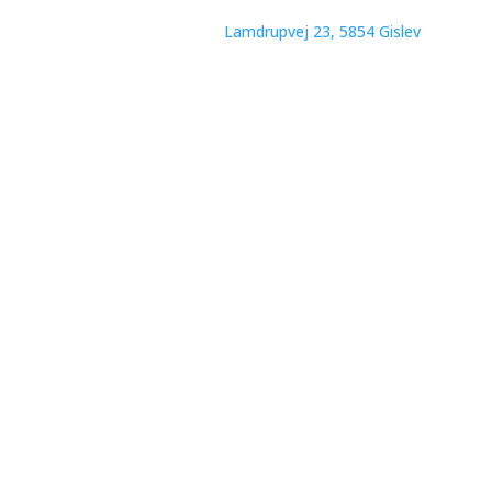
Lamdrupvej 23, 5854 Gislev​
CVR: 32428770