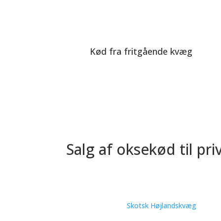
Kød fra fritgående kvæg
Salg af oksekød til p
Hos Lamdrup Naturkød, som ligger i Gislev på M
dansk oksekød fra
Skotsk Højlandskvæg
. Kvæge
afgræsser naturarealer. Kødet sælges i større el