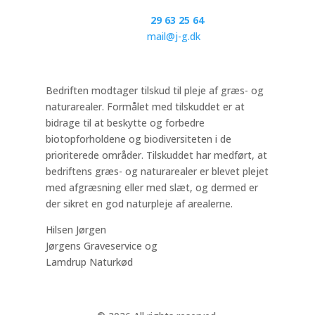
Telefon:
29 63 25 64
E-mail:
mail@j-g.dk
​Bedriften modtager tilskud til pleje af græs- og
naturarealer. Formålet med tilskuddet er at
bidrage til at beskytte og forbedre
biotopforholdene og biodiversiteten i de
prioriterede områder. Tilskuddet har medført, at
bedriftens græs- og naturarealer er blevet plejet
med afgræsning eller med slæt, og dermed er
der sikret en god naturpleje af arealerne.
Hilsen Jørgen
Jørgens Graveservice og
Lamdrup Naturkød