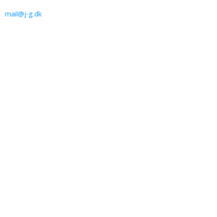
l:
mail@j-g.dk