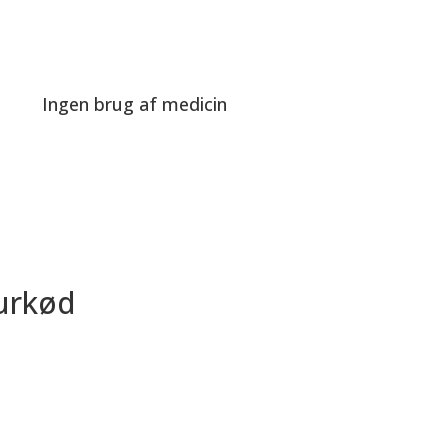
Send e-ma
Ingen brug af medicin
turkød
, hvor det er muligt at købe diverse udskæringer.
n, som er godkendt med Fødevarestyrelsens
glade smiley.”