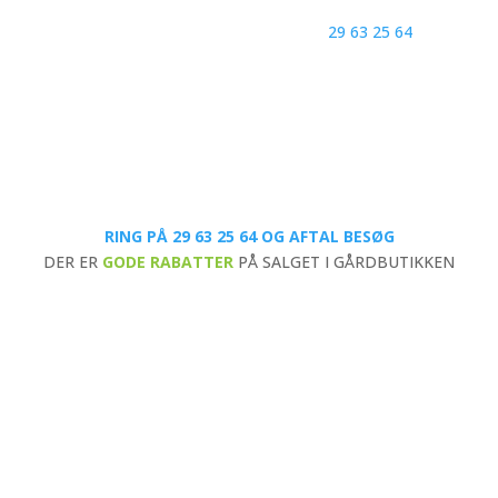
på tlf.
29 63 25 64
​ eller skriv ti
RING PÅ 29 63 25 64 OG AFTAL BESØG
DER ER
GODE RABATTER
PÅ SALGET I GÅRDBUTIKKEN